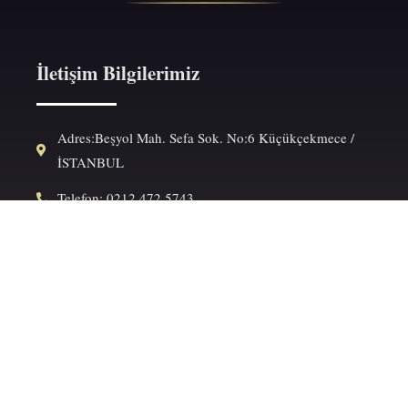
İletişim Bilgilerimiz
Adres:Beşyol Mah. Sefa Sok. No:6 Küçükçekmece /
İSTANBUL
Telefon: 0212 472 5743
Telefon: 0212 809 2460
Fax: 0212 472 5099
E-Posta: info@ilkehukukofisi.com
Sosyal Medya