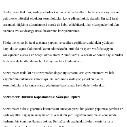
Sözleşmeler Hukuku, sözleşmelerden kaynaklanan ve tarafların birbirlerine karşı yerine
getirmekle mükellef oldukları sorumlulukları konu edinen hukuk alanıdır. En az 2 taraf
arasındaki ilişkinin düzenlenmesi olarak da kabul edilebilecek olan sözleşmeler hukuku
alanında avukat desteği alarak haklarınızı koruyabilirsiniz.
Sözleşme, en az iki taraf arasında yapılan ve taraflara çeşitli sorumluluklar yükleyen
karşılıklı anlaşma akdi olarak kabul edilmektedir. Hukuki bir işlem vasfı da taşıyan
sözleşmenin alacaklı ve borçlu olmak üzere 2 tarafı vardır. Alacaklı ve borçlu sayısı birden
fazla olsa da taraflar daima bu ikili ayrıma tabi tutulmaktadır.
Sözleşmeler Hukuku bir sözleşmeden doğan uyuşmazlıkların çözümlenmesi ve hak
kayıplarının önlenmesi amacı taşır. Bu kapsamda sözleşme yaparken hak ve
sorumlulukların farkında olarak çözümlere başvurmak hayli değerli olacaktır.
Sözleşmeler Hukuku Kapsamındaki Sözleşme Tipleri
Sözleşmeler hukuki geçerlilik kazanmaları amacıyla yazılı bir şekilde yapılması gereken ve
ilgili koşulları sağlayan anlaşmalardır. Ancak bu şartı sağlayan anlaşmalar konusunda
herhangi bir konu kısıtlaması yoktur. Bu bağlamda aşağıdaki sözleşmelerin tamamı