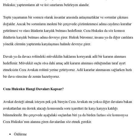
Hukuku; yaptırımların alt ve üst sınırlarını belirleyen alandır.
Toplu yaşamanın bir sonucu olarak insanlar arasında anlaşmazlıklar ve sorunlar çıkması
doğaldır. Ancak bu sorunların medeni bir çerçevede çözümlenmesi adına caydırıcı kurallar
getirilmesi ve olası ihlallerin karşılık bulması hedeflenir. Ceza Hukuku da söz konusu
ihlallerin karşılık bulması adına devreye girer. Hukuk büromuz; insana ya da diğer canlılara
yönelik cürmün yaptırımla karşılaşması halinde devreye girer.
Davalı ya da davacı rolündeki müvekkilin haklarını koruyarak adil bir kararın alınması
hedeflenir. Müvekkil suçlu olsa dahi amaç adil kararın alınması olduğundan taraf ayırt
etmeksizin Ceza Avukatı rolünü yerine getiriyoruz. Adil kararlar alınmasını sağlarken hızlı
bir dava sürecine de zemin hazırlıyoruz.
Ceza Hukuku Hangi Davaları Kapsar?
Avukat desteği almak isteyen pek çok bireyin Ceza Avukatı mı yoksa diğer davalara bakan
avukatlardan mı destek alacağı konusunda soru işaretleri ile karşı karşıya kaldığı
bilinmektedir. Bu çerçevede aşağıdaki suçlardan biri ya da birden fazlası söz konusuysa
Ceza Hukuku’nun alanına giren davalardan söz etmek gerekir.
Öldürme